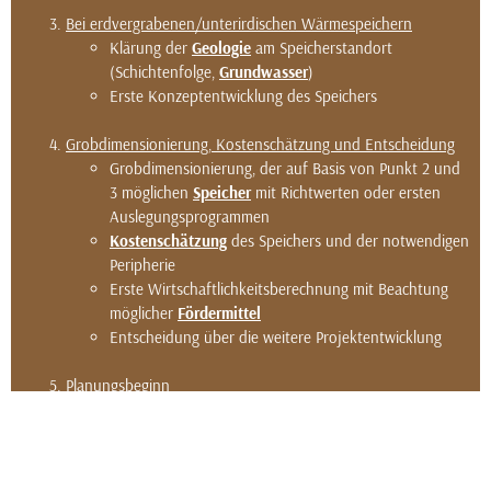
Bei erdvergrabenen/unterirdischen Wärmespeichern
Klärung der
Geologie
am Speicherstandort
(Schichtenfolge,
Grundwasser
)
Erste Konzeptentwicklung des Speichers
Grobdimensionierung, Kostenschätzung und Entscheidung
Grobdimensionierung, der auf Basis von Punkt 2 und
3 möglichen
Speicher
mit Richtwerten oder ersten
Auslegungsprogrammen
Kostenschätzung
des Speichers und der notwendigen
Peripherie
Erste Wirtschaftlichkeitsberechnung mit Beachtung
möglicher
Fördermittel
Entscheidung über die weitere Projektentwicklung
Planungsbeginn
Systemsimulation zur Dimensionierung von Speicher,
Be- und Entladung und Systemeinbindung
Klärung des
Genehmigungsablaufes
PROJEKTE
Klärung der
Fördermöglichkeiten