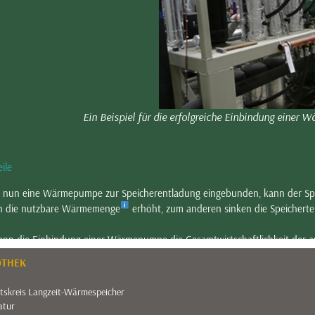
Ein Beispiel für die erfolgreiche Einbindung einer 
ile
 nun eine Wärmepumpe zur Speicherentladung eingebunden, kann der Spe
n die nutzbare Wärmemenge
erhöht, zum anderen sinken die Speichert
ann die Einbindung einer Wärmepumpe die Gesamtwirtschaftlichkeit der a
tigen Randbedingungen des Systems wie solarer Deckungsanteil
, Syste
OTHEK
itskreis Langzeit-Wärmespeicher
atur