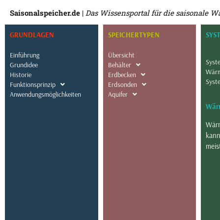
Saisonalspeicher.de
|
Das Wissensportal für die saisonale 
GRUNDLAGEN
SPEICHERTYPEN
SYS
Einführung
Übersicht
Syst
Grundidee
Behälter
Wärm
Historie
Erdbecken
Syst
Funktionsprinzip
Erdsonden
Anwendungsmöglichkeiten
Aquifer
Wär
Wär
kann
meis