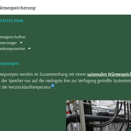
Wärmespeicherung
TEMTECHNIK
emeigenschaften
eerzeuger
emkomponenten
mepumpen
mepumpen werden im Zusammenhang mit einem
saisonalen Wärmespeic
 der Speicher nur auf die niedrigste ihm zur Verfügung gestellte System
t die Netzrücklauftemperatur
.