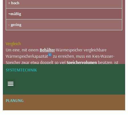
+ hoch
~mäßig
- gering
Vergleich
Um eine, mit einem
Behälter
-Wärmespeicher vergleichbare
Wärmespeicherkapazität
zu erreichen, muss ein Kies-Wasser-
Speicher zwar etwa doppelt so viel
Speichervolumen
besitzen, ist
jedoch in der Konstruktion einfacher und kostengünstiger.
SYSTEMTECHNIK
Erklärung
Gut stehende Böden zeichnen sich durch eine hohe Belastbarkeit
aus und lassen eine steile Abböschung der Baugrube zu.
PLANUNG