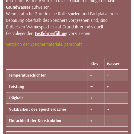
und in der Bautiefe von 5 m bis maximal 15 m möglichst kein
Grundwasser
aufweisen.
Wenn statische Gründe eine Rolle spielen und Parkplätze oder
Bebauung oberhalb des Speichers vorgesehen sind, sind
Erdbecken-Wärmespeicher auf Grund ihrer individuell
festzulegenden
Festkörperfüllung
vorzuziehen.
Vergleich der Speichermaterial-Eigenschaft
Kies
Wasser
Temperaturschichten
-
+
Leistung
~
+
Trägheit
+
-
Nutzbarkeit des Speicherdaches
+
~
Einfachheit der Konstruktion
+
-