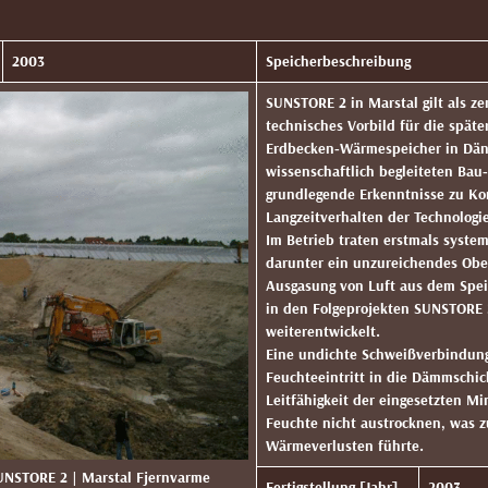
2003
Speicherbeschreibung
SUNSTORE 2 in Marstal gilt als ze
technisches Vorbild für die späte
Erdbecken‑Wärmespeicher in Dä
wissenschaftlich begleiteten Bau
grundlegende Erkenntnisse zu Ko
Langzeitverhalten der Technolog
Im Betrieb traten erstmals syste
darunter ein unzureichendes Ob
Ausgasung von Luft aus dem Spe
in den Folgeprojekten SUNSTORE
weiterentwickelt.
Eine undichte Schweißverbindung
Feuchteeintritt in die Dämmschic
Leitfähigkeit der eingesetzten 
Feuchte nicht austrocknen, was 
Wärmeverlusten führte.
 SUNSTORE 2 | Marstal Fjernvarme
Fertigstellung [Jahr]
2003