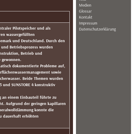
Medien
Glossar
Kontakt
Impressum
ntraler Pilotspeicher und als
Datenschutzerklärung
ren wassergefüllten
nemark und Deutschland. Durch den
‑ und Betriebsprozess wurden
nstruktion, Betrieb und
ie gewonnen.
matisch dokumentierte Probleme auf,
erflächenwassermanagement sowie
icherwasser. Beide Themen wurden
 3 und SUNSTORE 4 konstruktiv
 an einem Einbauteil führte zu
ht. Aufgrund der geringen kapillaren
Mineralwolldämmung konnte die
zu dauerhaft erhöhten